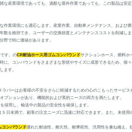
雑な産業環境であっても、過酷な屋外作業であっても、この製品は安定
な作業環境にも適応します。産業作業、自動車メンテナンス、および磨
耐用年数を維持でき、ユーザーの交換頻度とメンテナンスコストを削減し
分野で特に価値があります。
トです。の
CR耐油ホース用ゴムコンパウンド
サクションホース、燃料ホ
時に、コンパウンドをさまざまな形状やサイズに成形できるため、個々
します。
LD ラバーはお客様の不安をさらに軽減するための心のこもったサービスを
カラーオプションがあり、機能的および美的ニーズの両方を満たします。
法を採用し、輸送中の製品の安全性を確保します。
イクルは 5 日未満で、顧客の注文ニーズに迅速に対応できます。また、未使
ムコンパウンド
優れた耐油性、耐久性、耐摩耗性、汎用性を兼ね備え、