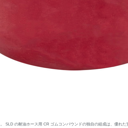
。 SLD の耐油ホース用 CR ゴムコンパウンドの独自の組成は、優