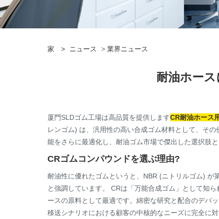
家
>
ニュース
>
業界ニュース
耐油ホースに
厦門SLDゴム工場は高品質を提供します
CR耐油ホース
レンゴム) は、汎用性の高い合成ゴム材料として、その
能をさらに最適化し、耐油ゴム市場で傑出した選択肢と
CRゴムコンパウンドを選ぶ理由?
耐油性に優れたゴムというと、NBR (ニトリルゴム) 
と強調しています。 CRは「万能合成ゴム」として知
ースの原料として最適です。綿密な研究と配合のデバッグ
移送シナリオにおける顧客の中核的なニーズに完全に対