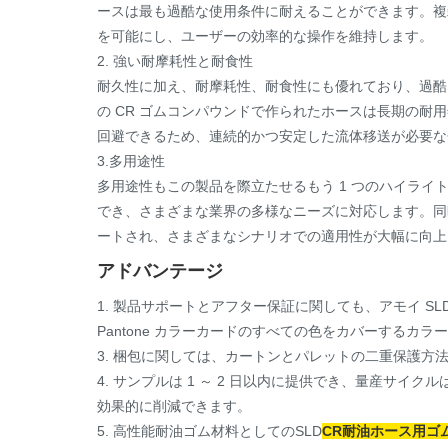
ースは最も過酷な使用条件に耐えることができます。複
を可能にし、ユーザーの効率的な操作を維持します。
2. 強い耐摩耗性と耐食性
耐久性に加え、耐摩耗性、耐食性にも優れており、過酷
の CR ゴムコンパウンドで作られたホースは長期の
回避できるため、連続的かつ安定した流体移送が必要な
3.多用途性
多用途性もこの製品を際立たせるもう 1 つのハイライ
でき、さまざまな業界の多様なニーズに対応します。同
ートされ、さまざまなシナリオでの適用性が大幅に向上
アドバンテージ
1. 製品サポートとアフター保証に関しても、アモイ S
Pantone カラーカードのすべての色をカバーする
3. 梱包に関しては、カートンとパレットの二重保護方
4. サンプルは 1 ～ 2 日以内に提供でき、量産サ
効果的に削減できます。
5. 高性能耐油ゴム材料としてのSLD
CR耐油ホース用ゴ