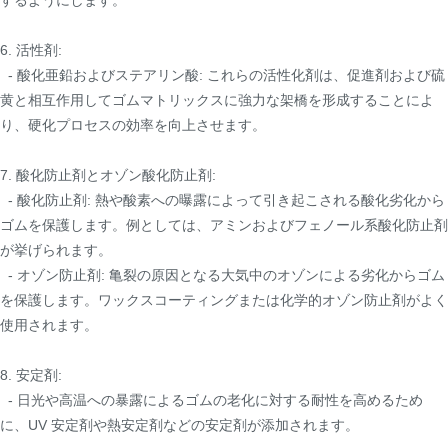
するようにします。
6. 活性剤:
- 酸化亜鉛およびステアリン酸: これらの活性化剤は、促進剤および硫
黄と相互作用してゴムマトリックスに強力な架橋を形成することによ
り、硬化プロセスの効率を向上させます。
7. 酸化防止剤とオゾン酸化防止剤:
- 酸化防止剤: 熱や酸素への曝露によって引き起こされる酸化劣化から
ゴムを保護します。例としては、アミンおよびフェノール系酸化防止剤
が挙げられます。
- オゾン防止剤: 亀裂の原因となる大気中のオゾンによる劣化からゴム
を保護します。ワックスコーティングまたは化学的オゾン防止剤がよく
使用されます。
8. 安定剤:
- 日光や高温への暴露によるゴムの老化に対する耐性を高めるため
に、UV 安定剤や熱安定剤などの安定剤が添加されます。