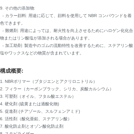
9. その他の添加物:
- カラー顔料: 用途に応じて、顔料を使用して NBR コンパウンドを着
色できます。
- 難燃剤: 用途によっては、耐火性を向上させるためにハロゲン化化合
物またはリン酸塩が添加される場合があります。
- 加工助剤: 製造中のゴムの流動特性を改善するために、ステアリン酸
塩やワックスなどの物質が含まれています。
構成概要:
1. NBRポリマー（ブタジエンとアクリロニトリル）
2. フィラー（カーボンブラック、シリカ、炭酸カルシウム）
3. 可塑剤（オイル、フタル酸エステル）
4. 硬化剤 (硫黄または過酸化物)
5. 促進剤 (チアゾール、スルフェンアミド)
6. 活性剤（酸化亜鉛、ステアリン酸）
7. 酸化防止剤とオゾン酸化防止剤
8. スタビライザー