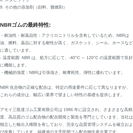
9. その他の添加剤（顔料、難燃剤）
NBRゴムの最終特性:
・耐油性・耐薬品性：アクリロニトリルを含有しているため、NBRは
油、燃料、薬品に対する耐性が高く、ガスケット、シール、ホースなど
に適しています。
- 温度範囲: NBR は、処方に応じて、-40°C ～ 120°C の温度範囲で良好
に機能します。
・機械的強度：NBRは引張強さ、耐摩耗性、弾性に優れています。
NBR 化合物の正確な配合は、特定の用途要件に応じて異なりますが、
これらの成分は、幅広い業界で望ましい特性の基礎を提供します。
アモイ三龍達ゴム工業有限公司は 1986 年に設立され、さまざまな高精
度、高品質のゴム配合物の配合開発と製造を専門としています。当社は
独立した輸出入権限を有しており、完全な品質管理システムを確立およ
び改善しています。福建省の大手民間ゴム配合物生産企業です。